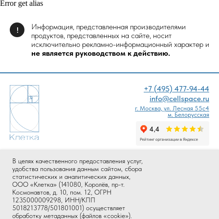
Error get alias
Четкое распознавание границ между PRP и
PPP;
Управляемая ручка для регулирования уровня
Информация, представленная производителями
PRP;
!
продуктов, представленных на сайте, носит
Устойчивое дно облегчает процесс подготовки
исключительно рекламно-информационный характер и
к процедуре;
не является руководством к действию.
ЭКОНОМИЧЕСКАЯ ВЫГОДА:
Подходит для всех видов центрифуг;
Увеличенный объем пробирки;
+7 (495) 477-94-44
Регистрационное удостоверение invivo и
info@cellspace.ru
invitro;
г. Москва, ул. Лесная 55с4
м. Белорусская
В целях качественного предоставления услуг,
ВАЖНОЕ
ПОКУПАТЕЛЮ
удобства пользования данным сайтом, сбора
статистических и аналитических данных,
Все товары
FAQ
ООО «Клетка» (141080, Королёв, пр-т.
Новинки
Доставка и оплата
Космонавтов, д. 10, пом. 12, ОГРН
Хиты продаж
Возврат
1235000009298, ИНН/КПП
5018213778/501801001) осуществляет
Мероприятия
Программа лояльности
обработку метаданных (файлов «cookie»).