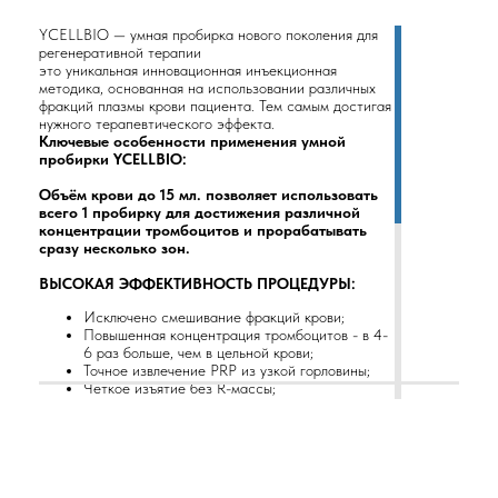
YCELLBIO — умная пробирка нового поколения для
регенеративной терапии
это уникальная инновационная инъекционная
методика, основанная на использовании различных
фракций плазмы крови пациента. Тем самым достигая
нужного терапевтического эффекта.
Ключевые особенности применения умной
пробирки YCELLBIO:
Объём крови до 15 мл. позволяет использовать
всего 1 пробирку для достижения различной
концентрации тромбоцитов и прорабатывать
сразу несколько зон.
ВЫСОКАЯ ЭФФЕКТИВНОСТЬ ПРОЦЕДУРЫ:
Исключено смешивание фракций крови;
Повышенная концентрация тромбоцитов - в 4-
6 раз больше, чем в цельной крови;
Точное извлечение PRP из узкой горловины;
Четкое изъятие без R-массы;
Надежная изоляция PRP от эритроцитов;
Полипропиленовая пробирка сохраняет
активность тромбоцитов;
УДОБСТВО ПРИМЕНЕНИЯ: