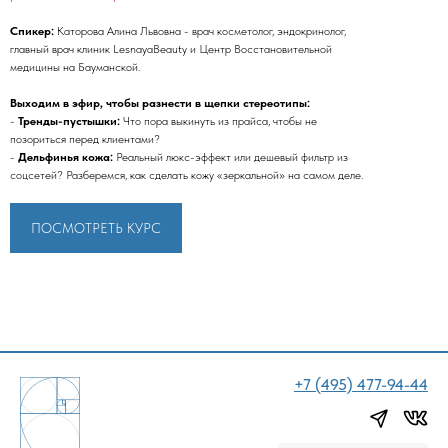
Спикер:
Каторова Алина Львовна - врач косметолог, эндокринолог,
главный врач клиник LesnayaBeauty и Центр Восстановительной
медицины на Бауманской.
Выходим в эфир, чтобы разнести в щепки стереотипы:
-
Тренды-пустышки:
Что пора выкинуть из прайса, чтобы не
позориться перед клиентами?
-
Дельфинья кожа:
Реальный люкс-эффект или дешевый фильтр из
соцсетей? Разберемся, как сделать кожу «зеркальной» на самом деле.
ПОСМОТРЕТЬ КУРС
+7 (495) 477-94-44